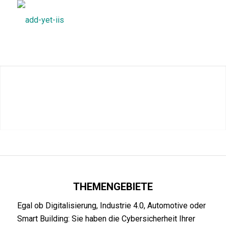
Vorträge in Aachen zu den
Themen: EU-
Maschinenprodukteverordnung,
OT Asset Management, OT
Incident Response
– Sprechen
Sie uns an!
1
2
THEMENGEBIETE
Egal ob Digitalisierung, Industrie 4.0, Automotive oder
Smart Building: Sie haben die Cybersicherheit Ihrer